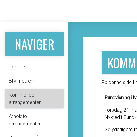
NAVIGER
KOMM
Forside
Bliv medlem
På denne side ka
Kommende
Rundvisning i N
arrangementer
Torsdag 21 maj
Afholdte
Nykredit Sund
arrangementer
Se yderligere i